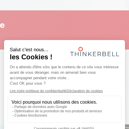
le
Réalisations
Découvrez quelques projets inspirants !