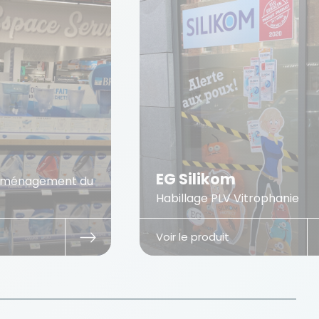
G Silikom
Lilliputiens
billage PLV Vitrophanie
Habillage PLV Dé
r le produit
Voir le produit