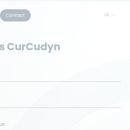
Contact
FR
EN
NL
s CurCudyn
ue