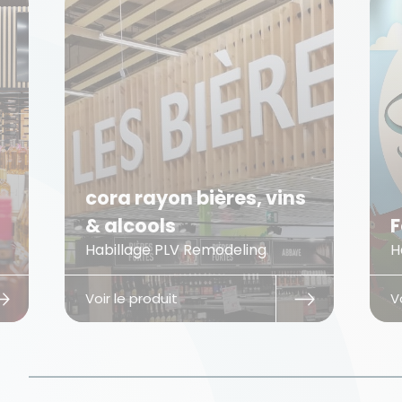
ères, vins
Fox & Cie
odeling
Habillage PLV Décoration vitrine
Voir le produit