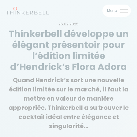
Menu
26.02.2025
Thinkerbell développe un
élégant présentoir pour
l’édition limitée
Téléchargez notre
d’Hendrick’s Flora Adora
brochure Drinks
Quand Hendrick’s sort une nouvelle
Téléchargez notre brochure et laissez-vous
édition limitée sur le marché, il faut la
inspirer par nos réalisations Drinks !
mettre en valeur de manière
appropriée. Thinkerbell a su trouver le
Nom
cocktail idéal entre élégance et
singularité…
Prénom