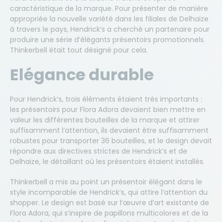
recevoir de telles sollicitations, cochez la case ci-
caractéristique de la marque. Pour présenter de manière
dessous :
appropriée la nouvelle variété dans les filiales de Delhaize
Je m’oppose à ce que Thinkerbell me
à travers le pays, Hendrick’s a cherché un partenaire pour
propose par e-mail des produits &
produire une série d’élégants présentoirs promotionnels.
services analogues à ceux que j’ai déjà
Thinkerbell était tout désigné pour cela.
demandés.
Elégance durable
Envoyer
Pour Hendrick’s, trois éléments étaient très importants :
les présentoirs pour Flora Adora devaient bien mettre en
valeur les différentes bouteilles de la marque et attirer
suffisamment l’attention, ils devaient être suffisamment
robustes pour transporter 36 bouteilles, et le design devait
répondre aux directives strictes de Hendrick’s et de
Delhaize, le détaillant où les présentoirs étaient installés.
Thinkerbell a mis au point un présentoir élégant dans le
style incomparable de Hendrick’s, qui attire l’attention du
shopper. Le design est basé sur l’œuvre d’art existante de
Flora Adora, qui s’inspire de papillons multicolores et de la