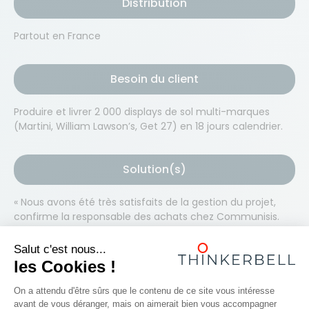
Distribution
Partout en France
Besoin du client
Produire et livrer 2 000 displays de sol multi-marques
(Martini, William Lawson’s, Get 27) en 18 jours calendrier.
Solution(s)
« Nous avons été très satisfaits de la gestion du projet,
confirme la responsable des achats chez Communisis.
Que ce soit en termes de délais, qui étaient très serrés,
de communication et de la qualité des meubles. Bacardi
a vraiment apprécié la livraison et l’installation rapide en
magasin ainsi que le très beau rendu des displays ».
Lire aussi