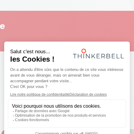
le
Réalisations
Découvrez quelques projets inspirants !