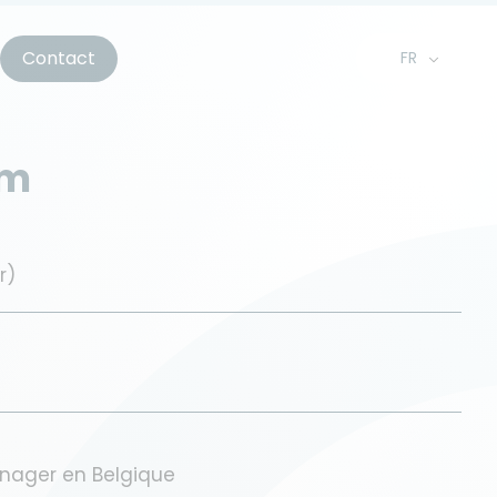
Contact
FR
EN
NL
am
r)
nager en Belgique