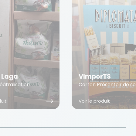
e Laga
VImporTS
éâtralisation
Carton Présentoir de so
duit
Voir le produit