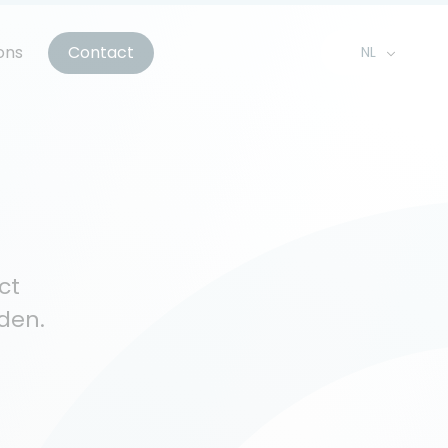
ons
Contact
NL
EN
FR
ct
den.