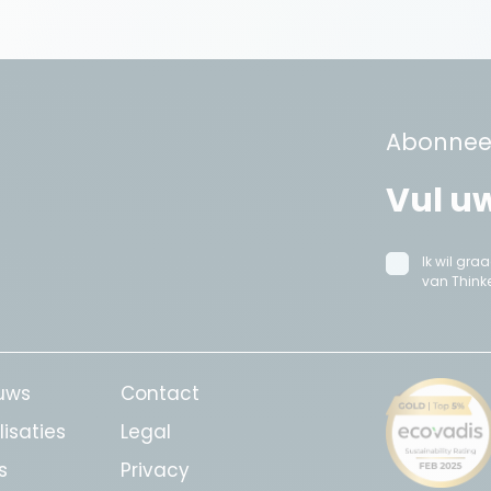
Abonneer
Ik wil gr
van Thinke
uws
Contact
lisaties
Legal
s
Privacy