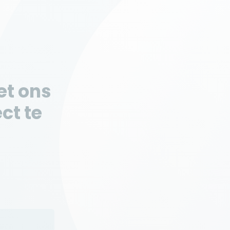
t ons
ct te