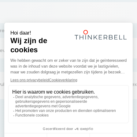
reau
eveelheid
ullende informatie (type POS-materiaal, materialen, context