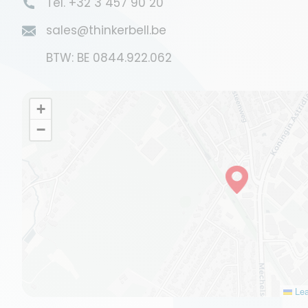
Tel. +32 3 457 90 20
sales@thinkerbell.be
BTW: BE 0844.922.062
+
−
Lea