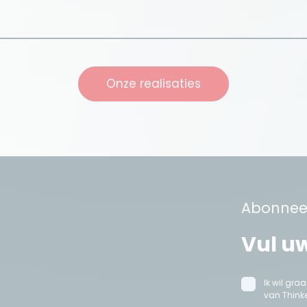
Onze realisaties
Abonneer
Ik wil gr
van Thinke