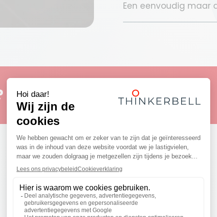
Een eenvoudig maar d
?
Realisaties
Ontdek enkele inspirerende projecten!