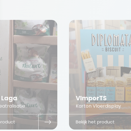
e Laga
VImporTS
atralisatie
Karton Vloerdisplay
 product
Bekijk het product