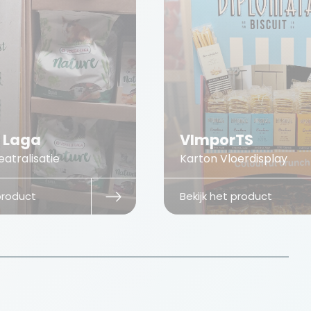
e Laga
VImporTS
atralisatie
Karton Vloerdisplay
 product
Bekijk het product