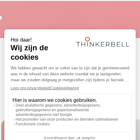
?
Realisaties
Ontdek enkele inspirerende projecten!