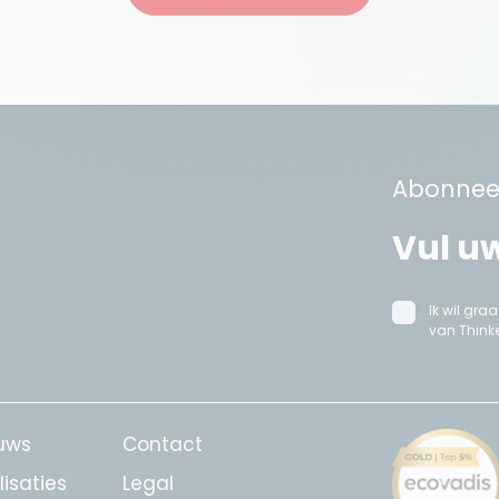
Abonneer
Ik wil gr
van Thinke
uws
Contact
lisaties
Legal