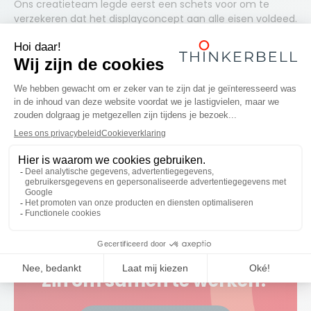
Ons creatieteam legde eerst een schets voor om te
verzekeren dat het displayconcept aan alle eisen voldeed.
Op basis daarvan produceerden we een kartonnen
blanco-model waarmee de klant zelf tests kon uitvoeren
en een aantal belangrijke punten kon afchecken.
Zijn de afmetingen correct? Passen de producten mooi in
de display? Is de display stevig genoeg om de producten
te dragen? En is hij inderdaad eenvoudig te monteren?
Na een aantal creatieve aanpassingen en nieuwe
prototypes ontwikkelden we een POS-oplossing die aan
alle eisen van Studio 100 voldeed: een display die met zijn
individuele verpakking handig te transporteren is, en die
dankzij de doordachte structuur en het heldere
meegeleverde montageplan eenvoudig te monteren is.
Zin om samen te werken?