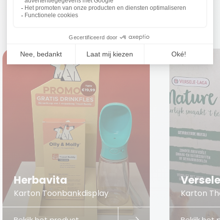
Herbavita
Versel
Karton Toonbankdisplay
Karton The
Bekijk het product
Bekijk het