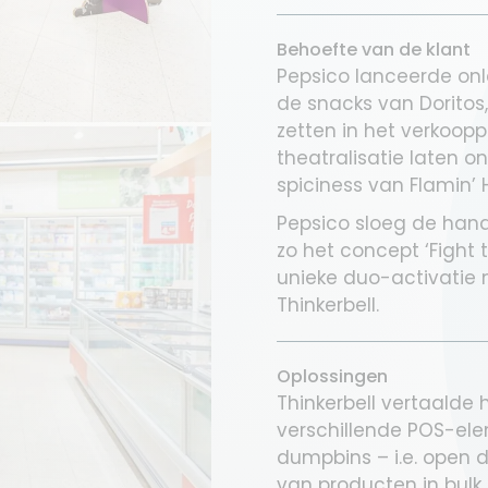
Behoefte van de klant
Pepsico lanceerde onl
de snacks van Doritos,
zetten in het verkoop
theatralisatie laten o
spiciness van Flamin’ 
Pepsico sloeg de han
zo het concept ‘Fight
unieke duo-activatie m
Thinkerbell.
Oplossingen
Thinkerbell vertaalde
verschillende POS-el
dumpbins – i.e. open d
van producten in bulk 