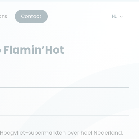
ons
Contact
NL
EN
FR
 Flamin’Hot
n Hoogvliet-supermarkten over heel Nederland.