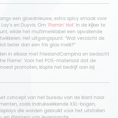
angs een gloednieuwe, extra spicy smaak voor
 Lay’s en Duyvis. Om ‘
Flamin’ Hot
’ in de kijker te
punt, wilde het multimerklabel een opvallende
ntwikkelen. Het uitgangspunt: “Wat verzacht de
Hot beter dan een fris glas melk?”
den in elkaar met FrieslandCampina en bedacht
 the Flame’. Voor het POS-materiaal dat de
oest promoten, klopte het bedrijf aan bij
 het concept van het bureau van de klant naar
ementen, zoals indrukwekkende XXL-bogen,
isplays die worden gebruikt voor het uitstallen
– en lifesizers van levensgrote