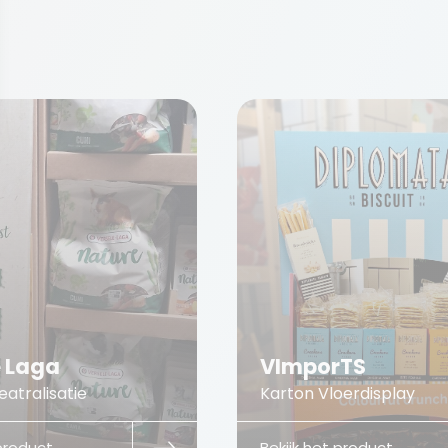
e Laga
VImporTS
atralisatie
Karton Vloerdisplay
 product
Bekijk het product