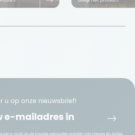
 u op onze nieuwsbrief!
aag per e-mail op de hoogte gehouden worden van nieuws en acties