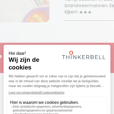
brandweermannen. Een 
kijken! 🔥🔥🔥
?
Realisaties
Ontdek enkele inspirerende projecten!