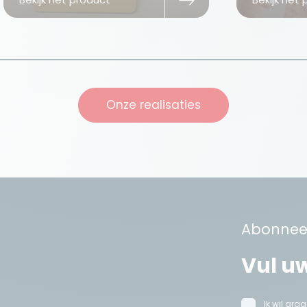
Onze realisaties
Abonneer
Ik wil gr