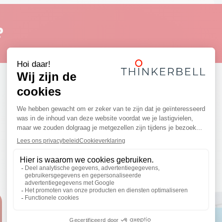
?
Realisaties
Ontdek enkele inspirerende projecten!