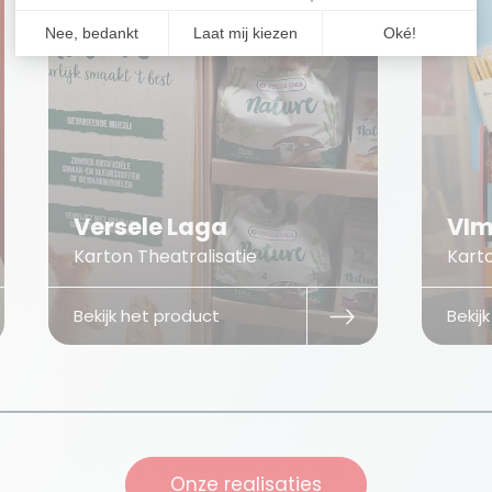
Versele Laga
VIm
Karton Theatralisatie
Karto
Bekijk het product
Bekij
Onze realisaties