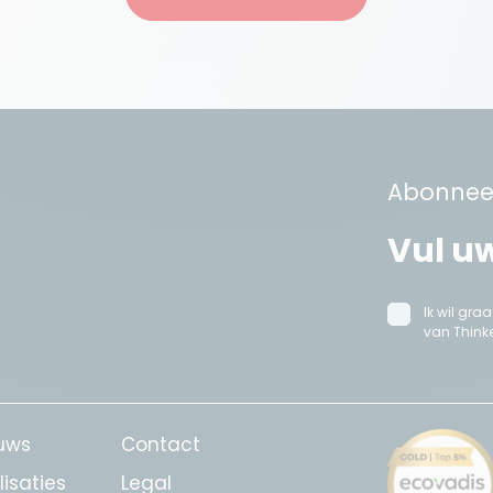
Abonneer
Ik wil gr
van Thinke
uws
Contact
lisaties
Legal